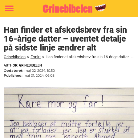
Toggle
menu
Han finder et afskedsbrev fra sin
16-årige datter – uventet detalje
på sidste linje ændrer alt
Grinebibelen
»
Frækt
»
Han finder et afskedsbrev fra sin 16-årige datter - uventet detalje på sidste linje ændrer alt
AUTHOR: GRINEBIBELEN
Opdateret:
maj 02, 2024, 10:50
Published:
maj 01, 2024, 06:08