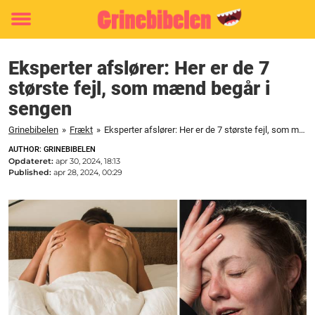
Toggle
menu
Eksperter afslører: Her er de 7
største fejl, som mænd begår i
sengen
Grinebibelen
»
Frækt
»
Eksperter afslører: Her er de 7 største fejl, som mænd begår i sengen
AUTHOR: GRINEBIBELEN
Opdateret:
apr 30, 2024, 18:13
Published:
apr 28, 2024, 00:29