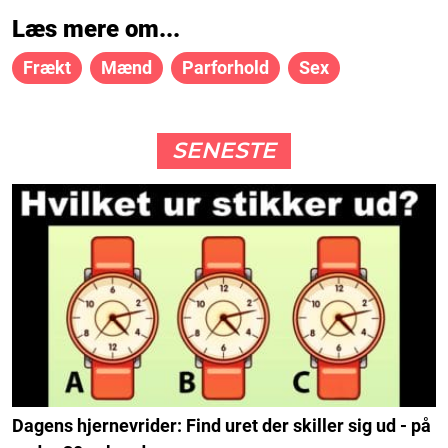
Læs mere om...
Frækt
Mænd
Parforhold
Sex
SENESTE
Dagens hjernevrider: Find uret der skiller sig ud - på