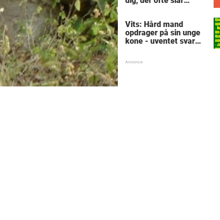
dig, der ofte slår
tæerne - kender du
en, som burde købe?
Vits: Hård mand
opdrager på sin unge
kone - uventet svar
sætter narrøven på
plads