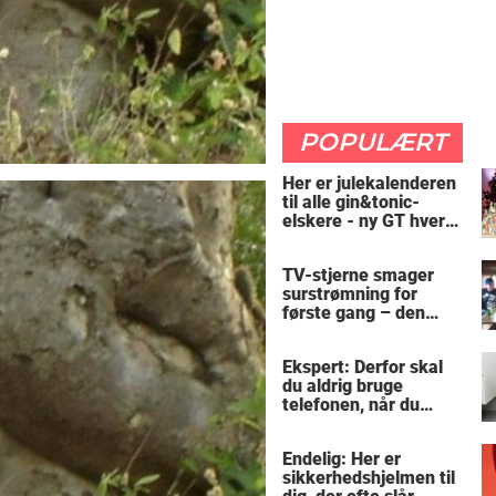
POPULÆRT
Her er julekalenderen
til alle gin&tonic-
elskere - ny GT hver
dag
TV-stjerne smager
surstrømning for
første gang – den
hysteriske reaktion
får millioner til at
Ekspert: Derfor skal
skrige af grin
du aldrig bruge
telefonen, når du
sidder på toilettet -
årsagen er ubehagelig
Endelig: Her er
sikkerhedshjelmen til