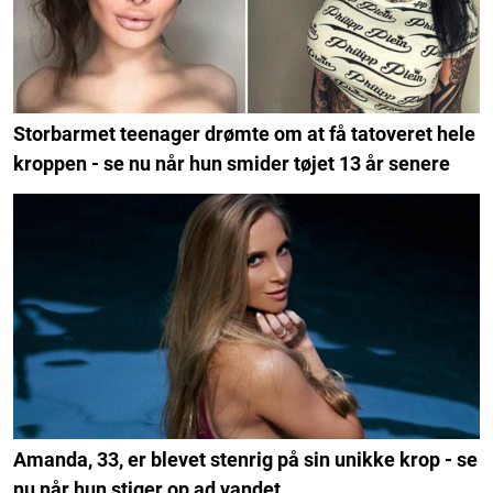
Storbarmet teenager drømte om at få tatoveret hele
kroppen - se nu når hun smider tøjet 13 år senere
Amanda, 33, er blevet stenrig på sin unikke krop - se
nu når hun stiger op ad vandet