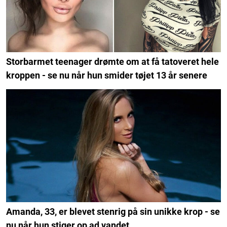
Storbarmet teenager drømte om at få tatoveret hele
kroppen - se nu når hun smider tøjet 13 år senere
Amanda, 33, er blevet stenrig på sin unikke krop - se
nu når hun stiger op ad vandet