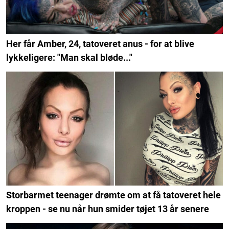
Her får Amber, 24, tatoveret anus - for at blive
lykkeligere: "Man skal bløde..."
Storbarmet teenager drømte om at få tatoveret hele
kroppen - se nu når hun smider tøjet 13 år senere