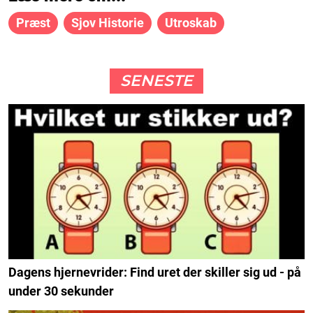
Præst
Sjov Historie
Utroskab
SENESTE
Dagens hjernevrider: Find uret der skiller sig ud - på
under 30 sekunder