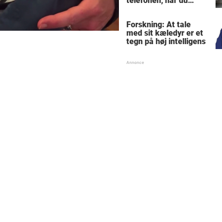
telefonen, når du
sidder på toilettet -
årsagen er ubehagelig
Forskning: At tale
med sit kæledyr er et
tegn på høj intelligens