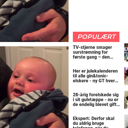
POPULÆRT
TV-stjerne smager
surstrømning for
første gang – den
hysteriske reaktion
får millioner til at
Her er julekalenderen
skrige af grin
til alle gin&tonic-
elskere - ny GT hver
dag
28-årig forelskede sig
i sit gulvtæppe - nu er
de endelig blevet gift:
"Lægger mig på ham
og letter mit hjerte"
Ekspert: Derfor skal
du aldrig bruge