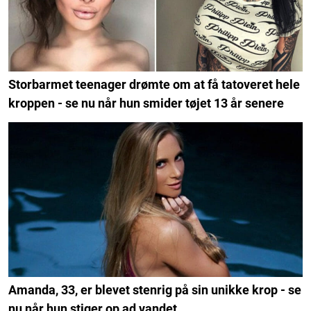
Storbarmet teenager drømte om at få tatoveret hele
kroppen - se nu når hun smider tøjet 13 år senere
Amanda, 33, er blevet stenrig på sin unikke krop - se
nu når hun stiger op ad vandet