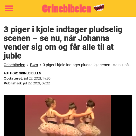
Toggle
menu
3 piger i kjole indtager pludselig
scenen – se nu, når Johanna
vender sig om og får alle til at
juble
Grinebibelen
»
Børn
»
3 piger i kjole indtager pludselig scenen - se nu, når Johanna vender sig om og får alle til at juble
AUTHOR: GRINEBIBELEN
Opdateret:
jul 22, 2021, 14:50
Published:
jul 22, 2021, 02:22