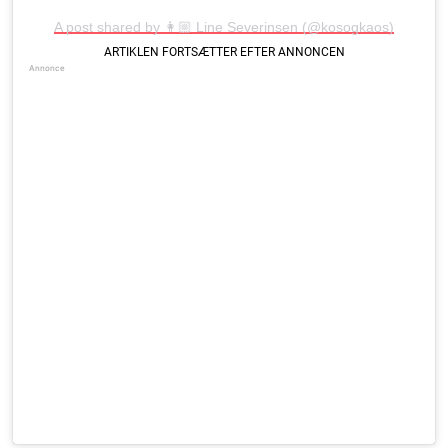
A post shared by 👩🏼 Line Severinsen (@kosogkaos)