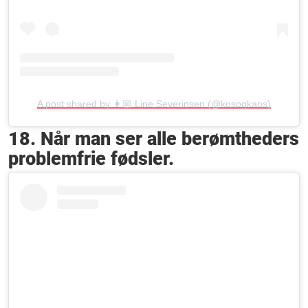
A post shared by 👩🏼 Line Severinsen (@kosogkaos)
18. Når man ser alle berømtheders
problemfrie fødsler.