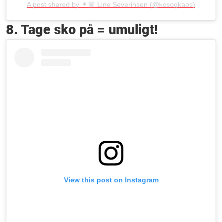
A post shared by 👩🏼 Line Severinsen (@kosogkaos)
8. Tage sko på = umuligt!
View this post on Instagram