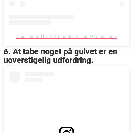
A post shared by 👩🏼 Line Severinsen (@kosogkaos)
6. At tabe noget på gulvet er en
uoverstigelig udfordring.