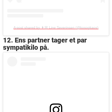
A post shared by 👩🏼 Line Severinsen (@kosogkaos)
12. Ens partner tager et par
sympatikilo på.