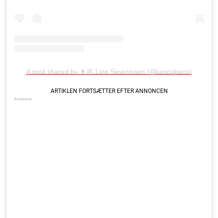
A post shared by 👩🏼 Line Severinsen (@kosogkaos)