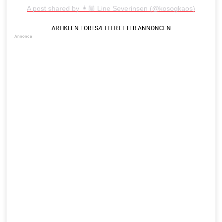
A post shared by 👩🏼 Line Severinsen (@kosogkaos)