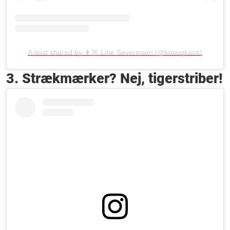
A post shared by 👩🏼 Line Severinsen (@kosogkaos)
3. Strækmærker? Nej, tigerstriber!