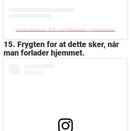
A post shared by 👩🏼 Line Severinsen (@kosogkaos)
15. Frygten for at dette sker, når
man forlader hjemmet.