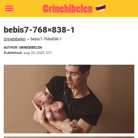
Toggle
menu
bebis7-768×838-1
Grinebibelen
»
bebis7-768x838-1
AUTHOR: GRINEBIBELEN
Published:
aug 03, 2023, 12:11