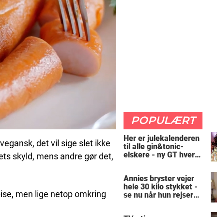
POPULÆRT
Her er julekalenderen
egansk, det vil sige slet ikke
til alle gin&tonic-
elskere - ny GT hver
ets skyld, mens andre gør det,
dag
Annies bryster vejer
hele 30 kilo stykket -
spise, men lige netop omkring
se nu når hun rejser
sig op