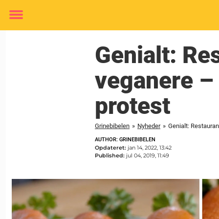
Toggle
menu
Genialt: Re
veganere – 
protest
Grinebibelen
»
Nyheder
»
Genialt: Restauran
AUTHOR: GRINEBIBELEN
Opdateret:
jan 14, 2022, 13:42
Published:
jul 04, 2019, 11:49