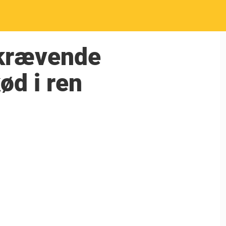
f krævende
ød i ren