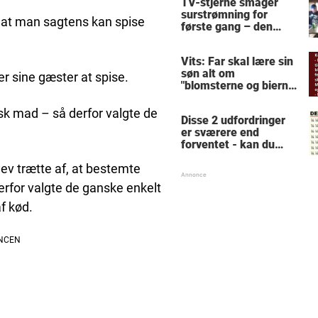
TV-stjerne smager
surstrømning for
, at man sagtens kan spise
første gang – den
hysteriske reaktion
får millioner til at
Vits: Far skal lære sin
skrige af grin
søn alt om
r sine gæster at spise.
"blomsterne og bierne"
- forklaringen får
konen til at forlange
sk mad – så derfor valgte de
Disse 2 udfordringer
skilsmisse
er sværere end
forventet - kan du
løse dem?
ev trætte af, at bestemte
rfor valgte de ganske enkelt
f kød.