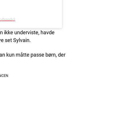
kyhoody)
ain ikke underviste, havde
ve set Sylvain.
han kun måtte passe børn, der