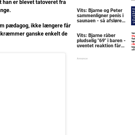
den pinlige detalje, når
 han er blevet tatoveret fra
døren åbnes
unge.
Vits: Bjarne og Peter
sammenligner penis i
saunaen - så afslører
som pædagog, ikke længere får
Peter en pinlig detalje
e skræmmer ganske enkelt de
Vits: Bjarne råber
pludselig "69" i baren -
uventet reaktion får
alle til at grine