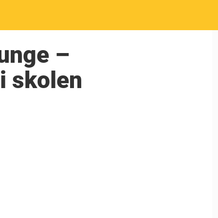
tunge –
i skolen