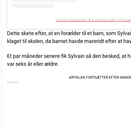
A post shared by ▼▴ Sylvain ▴▼ (@frea
Dette skete efter, at en forælder til et barn, som Sylv
klaget til skolen, da barnet havde mareridt efter at ha
Et par måneder senere fik Sylvain så den besked, at 
var seks år eller ældre.