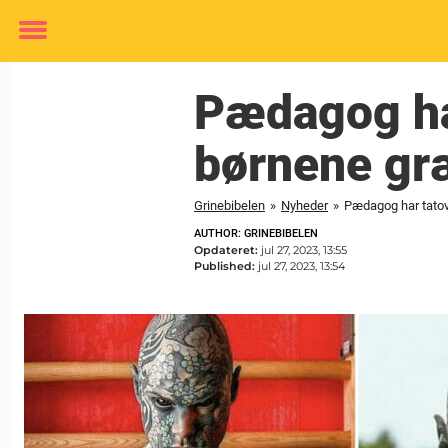
Toggle
menu
Pædagog har
børnene græ
Grinebibelen
»
Nyheder
»
Pædagog har tatove
AUTHOR: GRINEBIBELEN
Opdateret:
jul 27, 2023, 13:55
Published:
jul 27, 2023, 13:54