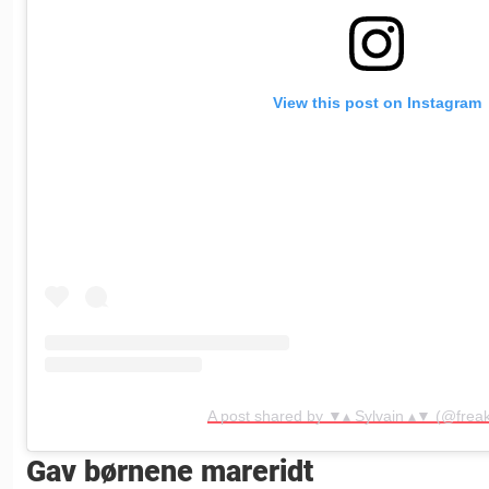
View this post on Instagram
A post shared by ▼▴ Sylvain ▴▼ (@frea
Gav børnene mareridt