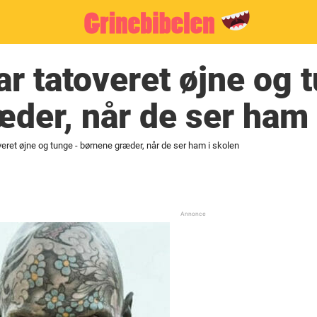
 tatoveret øjne og 
der, når de ser ham 
ret øjne og tunge - børnene græder, når de ser ham i skolen