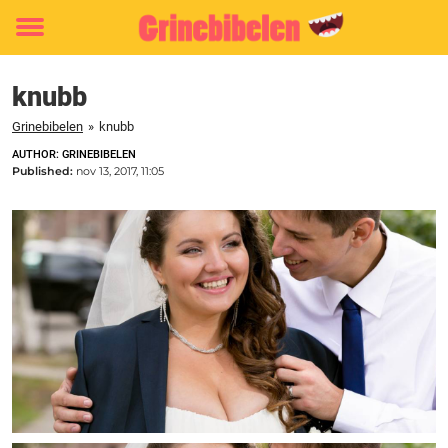
Toggle
menu
knubb
Grinebibelen
»
knubb
AUTHOR: GRINEBIBELEN
Published:
nov 13, 2017, 11:05