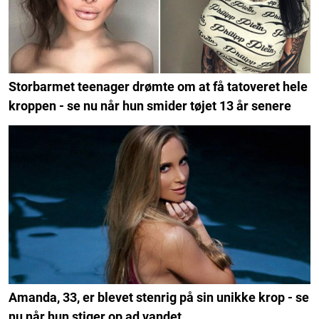
Storbarmet teenager drømte om at få tatoveret hele
kroppen - se nu når hun smider tøjet 13 år senere
Amanda, 33, er blevet stenrig på sin unikke krop - se
nu når hun stiger op ad vandet