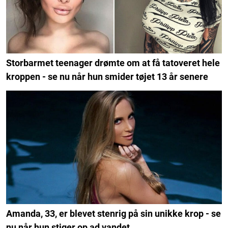
Storbarmet teenager drømte om at få tatoveret hele
kroppen - se nu når hun smider tøjet 13 år senere
Amanda, 33, er blevet stenrig på sin unikke krop - se
nu når hun stiger op ad vandet