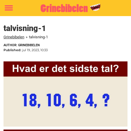
Toggle
menu
talvisning-1
Grinebibelen
»
talvisning-1
AUTHOR: GRINEBIBELEN
Published:
jul 19, 2023, 10:33