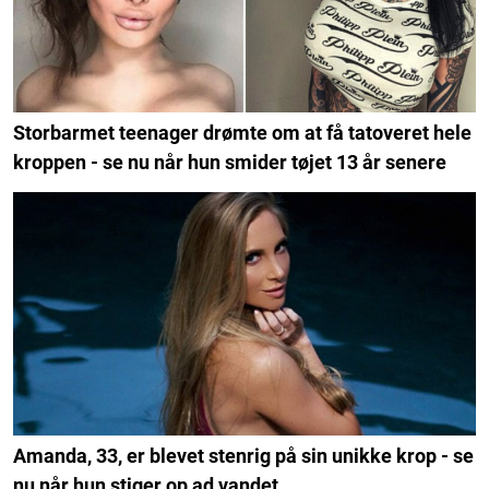
Storbarmet teenager drømte om at få tatoveret hele
kroppen - se nu når hun smider tøjet 13 år senere
Amanda, 33, er blevet stenrig på sin unikke krop - se
nu når hun stiger op ad vandet