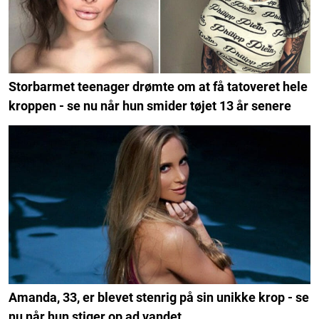
Storbarmet teenager drømte om at få tatoveret hele
kroppen - se nu når hun smider tøjet 13 år senere
Amanda, 33, er blevet stenrig på sin unikke krop - se
nu når hun stiger op ad vandet