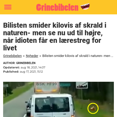
Toggle
menu
Bilisten smider kilovis af skrald i
naturen- men se nu ud til højre,
når idioten får en lærestreg for
livet
Grinebibelen
»
Nyheder
»
Bilisten smider kilovis af skrald i naturen- men se nu ud til højre, når idioten får en lærestreg for livet
AUTHOR: GRINEBIBELEN
Opdateret:
aug 18, 2021, 14:07
Published:
aug 17, 2021, 15:12