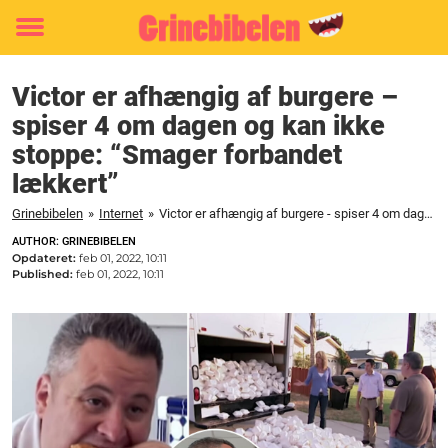
Toggle
menu
Victor er afhængig af burgere –
spiser 4 om dagen og kan ikke
stoppe: “Smager forbandet
lækkert”
Grinebibelen
»
Internet
»
Victor er afhængig af burgere - spiser 4 om dagen og kan ikke stoppe: "Smager forbandet lækkert"
AUTHOR: GRINEBIBELEN
Opdateret:
feb 01, 2022, 10:11
Published:
feb 01, 2022, 10:11