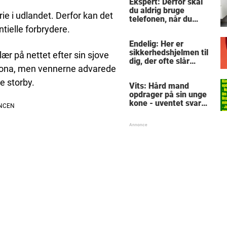
Ekspert: Derfor skal
skrige af grin
du aldrig bruge
ie i udlandet. Derfor kan det
telefonen, når du
sidder på toilettet -
tielle forbrydere.
årsagen er ubehagelig
Endelig: Her er
sikkerhedshjelmen til
ær på nettet efter sin sjove
dig, der ofte slår
rcelona, men vennerne advarede
tæerne - kender du
en, som burde købe?
e storby.
Vits: Hård mand
opdrager på sin unge
kone - uventet svar
sætter narrøven på
plads