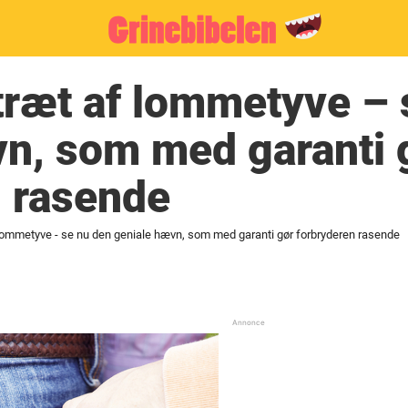
 træt af lommetyve –
n, som med garanti 
n rasende
f lommetyve - se nu den geniale hævn, som med garanti gør forbryderen rasende