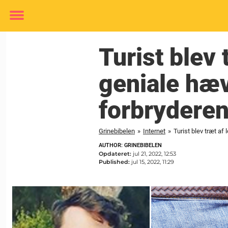
Toggle
menu
Turist blev
geniale hæv
forbrydere
Grinebibelen
»
Internet
»
Turist blev træt a
AUTHOR: GRINEBIBELEN
Opdateret:
jul 21, 2022, 12:53
Published:
jul 15, 2022, 11:29