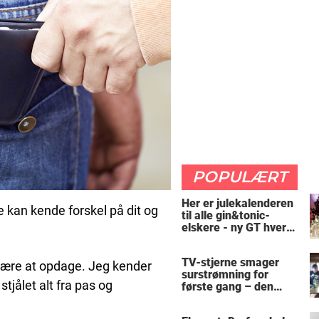
POPULÆRT
Her er julekalenderen
e kan kende forskel på dit og
til alle gin&tonic-
elskere - ny GT hver
dag
TV-stjerne smager
svære at opdage. Jeg kender
surstrømning for
jålet alt fra pas og
første gang – den
hysteriske reaktion
får millioner til at