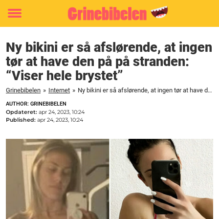
Toggle
menu
Ny bikini er så afslørende, at ingen
tør at have den på på stranden:
“Viser hele brystet”
Grinebibelen
»
Internet
»
Ny bikini er så afslørende, at ingen tør at have den på på stranden: "Viser hele brystet"
AUTHOR: GRINEBIBELEN
Opdateret:
apr 24, 2023, 10:24
Published:
apr 24, 2023, 10:24