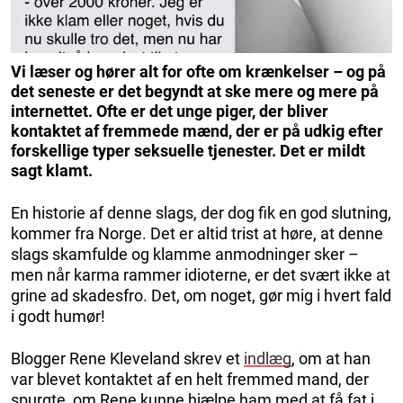
Vi læser og hører alt for ofte om krænkelser – og på
det seneste er det begyndt at ske mere og mere på
internettet. Ofte er det unge piger, der bliver
kontaktet af fremmede mænd, der er på udkig efter
forskellige typer seksuelle tjenester. Det er mildt
sagt klamt.
En historie af denne slags, der dog fik en god slutning,
kommer fra Norge. Det er altid trist at høre, at denne
slags skamfulde og klamme anmodninger sker –
men når karma rammer idioterne, er det svært ikke at
grine ad skadesfro. Det, om noget, gør mig i hvert fald
i godt humør!
Blogger Rene Kleveland skrev et
indlæg
, om at han
var blevet kontaktet af en helt fremmed mand, der
spurgte, om Rene kunne hjælpe ham med at få fat i