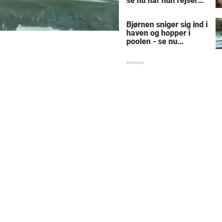
se nu når hun rejser
sig op
Bjørnen sniger sig ind i
haven og hopper i
poolen - se nu
reaktionen, der får
hele nettet til at juble