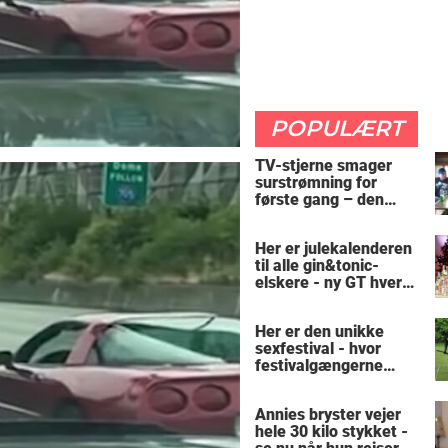
POPULÆRT
TV-stjerne smager
surstrømning for
første gang – den
hysteriske reaktion
får millioner til at
Her er julekalenderen
skrige af grin
til alle gin&tonic-
elskere - ny GT hver
dag
Her er den unikke
sexfestival - hvor
festivalgængerne
leger hest: "Vi er helt
almindelige"
Annies bryster vejer
hele 30 kilo stykket -