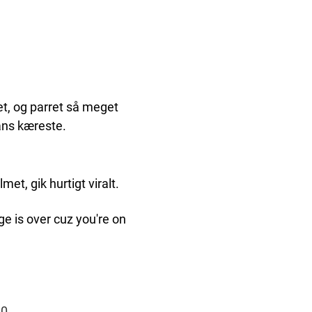
t, og parret så meget
ans kæreste.
met, gik hurtigt viralt.
ge is over cuz you're on
20