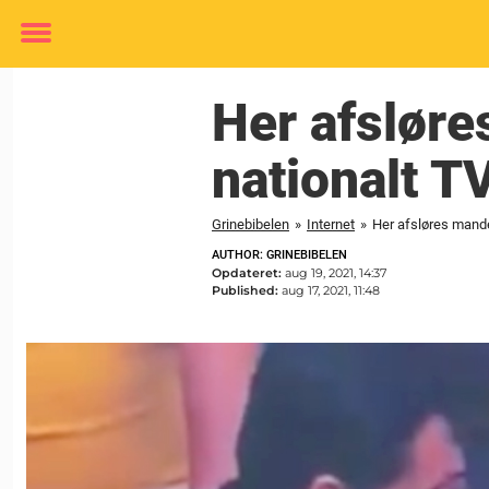
Toggle
menu
Her afsløre
nationalt TV
Grinebibelen
»
Internet
»
Her afsløres manden
AUTHOR: GRINEBIBELEN
Opdateret:
aug 19, 2021, 14:37
Published:
aug 17, 2021, 11:48