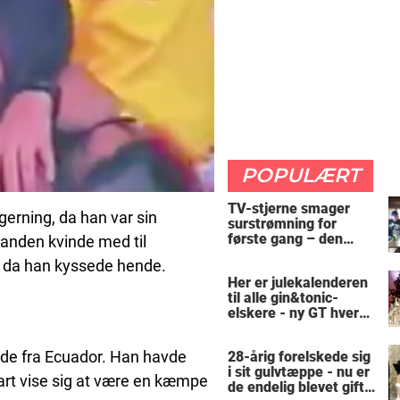
POPULÆRT
TV-stjerne smager
erning, da han var sin
surstrømning for
første gang – den
 anden kvinde med til
hysteriske reaktion
t, da han kyssede hende.
får millioner til at
Her er julekalenderen
skrige af grin
til alle gin&tonic-
elskere - ny GT hver
dag
drade fra Ecuador. Han havde
28-årig forelskede sig
i sit gulvtæppe - nu er
art vise sig at være en kæmpe
de endelig blevet gift: