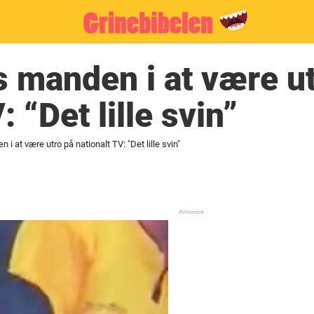
s manden i at være u
: “Det lille svin”
 i at være utro på nationalt TV: "Det lille svin"