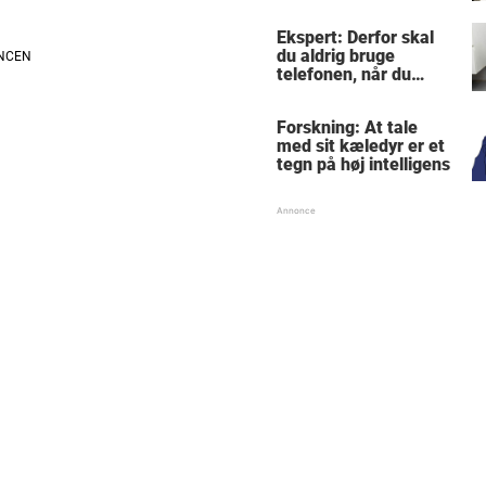
"Lægger mig på ham
og letter mit hjerte"
Ekspert: Derfor skal
du aldrig bruge
telefonen, når du
sidder på toilettet -
årsagen er ubehagelig
Forskning: At tale
med sit kæledyr er et
tegn på høj intelligens