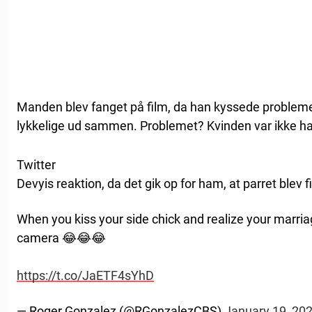
Manden blev fanget på film, da han kyssede probleme
lykkelige ud sammen. Problemet? Kvinden var ikke h
Twitter
Devyis reaktion, da det gik op for ham, at parret blev fil
When you kiss your side chick and realize your marria
camera 😂😂😂
https://t.co/JaETF4sYhD
— Roger Gonzalez (@RGonzalezCBS)
January 19, 20