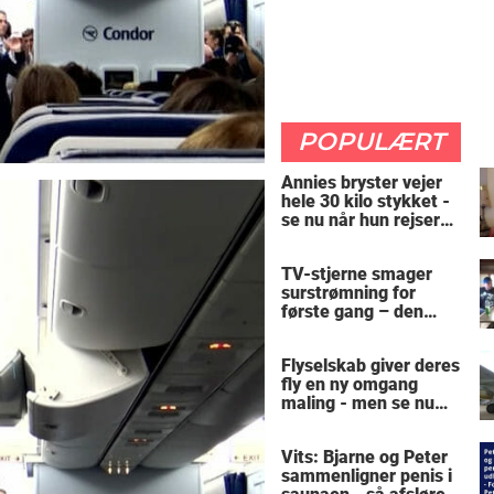
POPULÆRT
Annies bryster vejer
hele 30 kilo stykket -
se nu når hun rejser
sig op
TV-stjerne smager
surstrømning for
første gang – den
hysteriske reaktion
får millioner til at
Flyselskab giver deres
skrige af grin
fly en ny omgang
maling - men se nu
den pinlige detalje, når
døren åbnes
Vits: Bjarne og Peter
sammenligner penis i