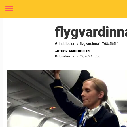
Toggle
menu
flygvardin
Grinebibelen
»
flygvardinna1-768x565-1
AUTHOR: GRINEBIBELEN
Published:
maj 22, 2023, 15:50