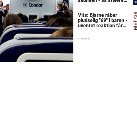
saunaen - så afslører
Peter en pinlig detalje
Vits: Bjarne råber
pludselig "69" i baren -
uventet reaktion får
alle til at grine