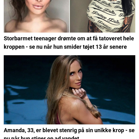
Storbarmet teenager drømte om at få tatoveret hele
kroppen - se nu når hun smider tøjet 13 år senere
Amanda, 33, er blevet stenrig på sin unikke krop - se
nu når hun stiger op ad vandet