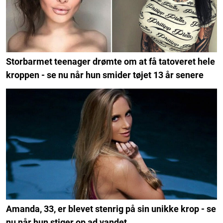
Storbarmet teenager drømte om at få tatoveret hele
kroppen - se nu når hun smider tøjet 13 år senere
Amanda, 33, er blevet stenrig på sin unikke krop - se
nu når hun stiger op ad vandet