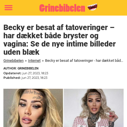
Toggle
menu
Becky er besat af tatoveringer –
har dækket både bryster og
vagina: Se de nye intime billeder
uden blæk
Grinebibelen
»
Internet
»
Becky er besat af tatoveringer - har dækket både bryster og vagina: Se de nye intime billeder uden blæk
AUTHOR: GRINEBIBELEN
Opdateret:
jun 27, 2023, 18:23
Published:
jun 27, 2023, 18:23