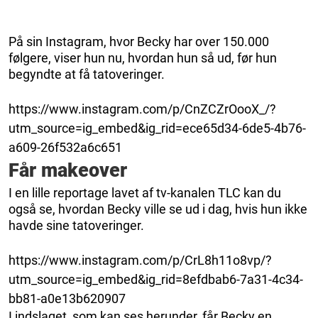
På sin Instagram, hvor Becky har over 150.000
følgere, viser hun nu, hvordan hun så ud, før hun
begyndte at få tatoveringer.
https://www.instagram.com/p/CnZCZrOooX_/?
utm_source=ig_embed&ig_rid=ece65d34-6de5-4b76-
a609-26f532a6c651
Får makeover
I en lille reportage lavet af tv-kanalen TLC kan du
også se, hvordan Becky ville se ud i dag, hvis hun ikke
havde sine tatoveringer.
https://www.instagram.com/p/CrL8h11o8vp/?
utm_source=ig_embed&ig_rid=8efdbab6-7a31-4c34-
bb81-a0e13b620907
I indslaget, som kan ses herunder, får Becky en