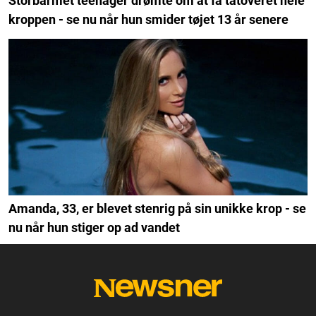
Storbarmet teenager drømte om at få tatoveret hele
kroppen - se nu når hun smider tøjet 13 år senere
Amanda, 33, er blevet stenrig på sin unikke krop - se
nu når hun stiger op ad vandet