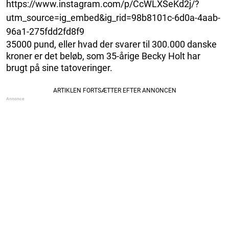
https://www.instagram.com/p/CcWLXSeKd2j/?
utm_source=ig_embed&ig_rid=98b8101c-6d0a-4aab-
96a1-275fdd2fd8f9
35000 pund, eller hvad der svarer til 300.000 danske
kroner er det beløb, som 35-årige Becky Holt har
brugt på sine tatoveringer.