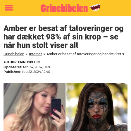
Toggle
menu
Amber er besat af tatoveringer og
har dækket 98% af sin krop – se
når hun stolt viser alt
Grinebibelen
»
Internet
»
Amber er besat af tatoveringer og har dækket 98% af sin krop - se når hun stolt viser alt
AUTHOR: GRINEBIBELEN
Opdateret:
feb 24, 2024, 01:36
Published:
feb 22, 2024, 12:46