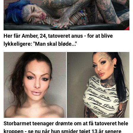
Her får Amber, 24, tatoveret anus - for at blive
lykkeligere: "Man skal bløde..."
Storbarmet teenager drømte om at få tatoveret hele
kroppen - se nu når hun smider tøjet 13 år senere