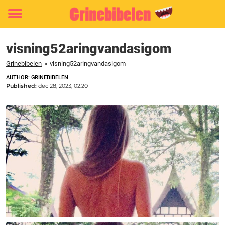
Toggle
menu
visning52aringvandasigom
Grinebibelen
»
visning52aringvandasigom
AUTHOR: GRINEBIBELEN
Published:
dec 28, 2023, 02:20