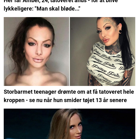
Her får Amber, 24, tatoveret anus - for at blive
lykkeligere: "Man skal bløde..."
Storbarmet teenager drømte om at få tatoveret hele
kroppen - se nu når hun smider tøjet 13 år senere