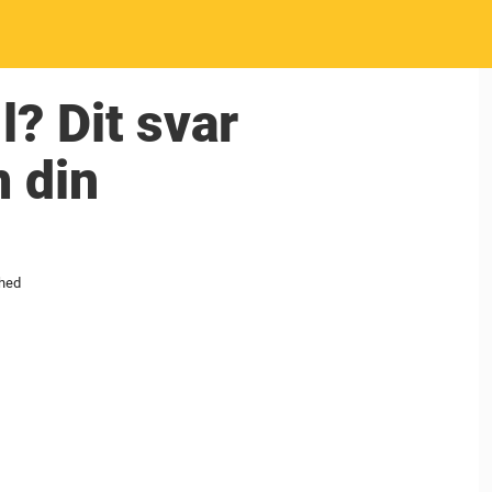
l? Dit svar
m din
ghed