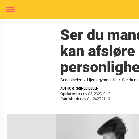
Toggle
menu
Ser du mande
kan afsløre
personligh
Grinebibelen
»
Hjernegymnastik
»
Ser du man
AUTHOR: GRINEBIBELEN
Opdateret:
nov 08, 2023, 04:04
Published:
nov 04, 2023, 11:46