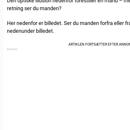
Den optiske illusion nedenfor forestiller en mand – me
retning ser du manden?
Her nedenfor er billedet. Ser du manden forfra eller 
nedenunder billedet.