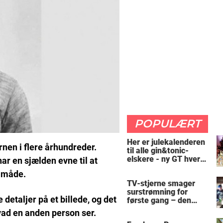
POPULÆRT
Her er julekalenderen
nen i flere århundreder.
til alle gin&tonic-
elskere - ny GT hver
har en sjælden evne til at
dag
 måde.
TV-stjerne smager
surstrømning for
 detaljer på et billede, og det
første gang – den
hysteriske reaktion
hvad en anden person ser.
får millioner til at