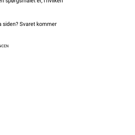
n spørgsmålet er, i hvilken
fra siden? Svaret kommer