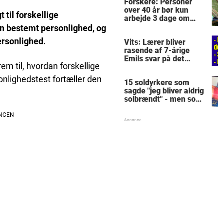
Forskere: Personer
skrige af grin
over 40 år bør kun
 til forskellige
arbejde 3 dage om
ugen
en bestemt personlighed, og
ersonlighed.
Vits: Lærer bliver
rasende af 7-årige
Emils svar på det
em til, hvordan forskellige
nemme spørgsmål -
men den drengens
onlighedstest fortæller den
15 soldyrkere som
svar på tiltale er
sagde "jeg bliver aldrig
genialt
solbrændt" - men som
fortrød i flere uger