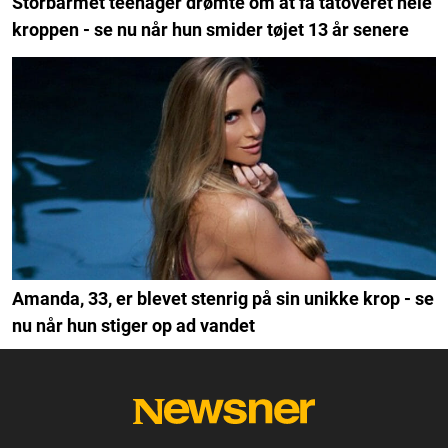
Storbarmet teenager drømte om at få tatoveret hele
kroppen - se nu når hun smider tøjet 13 år senere
Amanda, 33, er blevet stenrig på sin unikke krop - se
nu når hun stiger op ad vandet