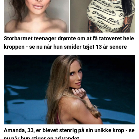
Storbarmet teenager drømte om at få tatoveret hele
kroppen - se nu når hun smider tøjet 13 år senere
Amanda, 33, er blevet stenrig på sin unikke krop - se
nu når hun stiger op ad vandet