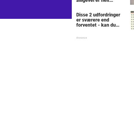
alligevel er helt
fantastiske - nummer
7 er ingen fremtidig
Disse 2 udfordringer
Picasso
er sværere end
forventet - kan du
løse dem?