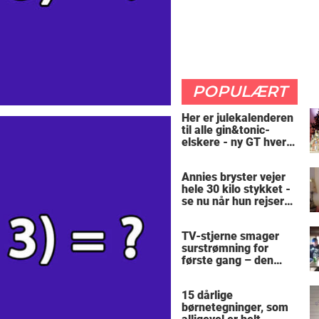
POPULÆRT
Her er julekalenderen
til alle gin&tonic-
elskere - ny GT hver
dag
Annies bryster vejer
hele 30 kilo stykket -
se nu når hun rejser
sig op
TV-stjerne smager
surstrømning for
første gang – den
hysteriske reaktion
får millioner til at
15 dårlige
skrige af grin
børnetegninger, som