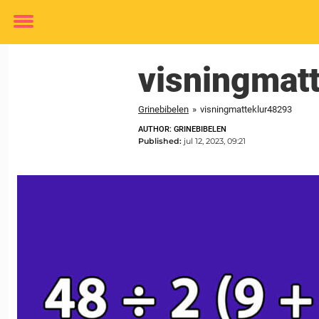
Toggle
menu
visningmat
Grinebibelen
»
visningmatteklur48293
AUTHOR: GRINEBIBELEN
Published:
jul 12, 2023, 09:21