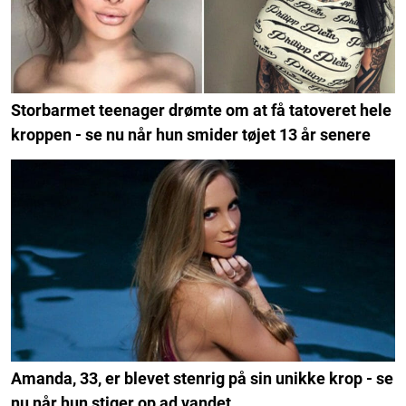
Storbarmet teenager drømte om at få tatoveret hele
kroppen - se nu når hun smider tøjet 13 år senere
Amanda, 33, er blevet stenrig på sin unikke krop - se
nu når hun stiger op ad vandet