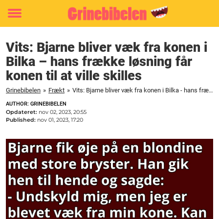
Toggle
menu
Vits: Bjarne bliver væk fra konen i
Bilka – hans frække løsning får
konen til at ville skilles
Grinebibelen
»
Frækt
»
Vits: Bjarne bliver væk fra konen i Bilka - hans frække løsning får konen til at ville skilles
AUTHOR: GRINEBIBELEN
Opdateret:
nov 02, 2023, 20:55
Published:
nov 01, 2023, 17:20