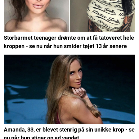
Storbarmet teenager drømte om at få tatoveret hele
kroppen - se nu når hun smider tøjet 13 år senere
Amanda, 33, er blevet stenrig på sin unikke krop - se
nu når hun stiger op ad vandet