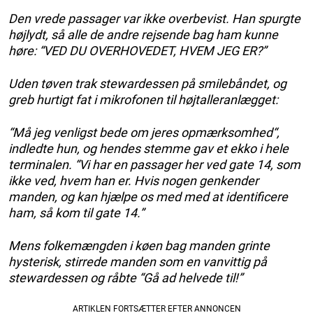
Den vrede passager var ikke overbevist. Han spurgte
højlydt, så alle de andre rejsende bag ham kunne
høre: “VED DU OVERHOVEDET, HVEM JEG ER?”
Uden tøven trak stewardessen på smilebåndet, og
greb hurtigt fat i mikrofonen til højtalleranlægget:
“Må jeg venligst bede om jeres opmærksomhed“,
indledte hun, og hendes stemme gav et ekko i hele
terminalen. “Vi har en passager her ved gate 14, som
ikke ved, hvem han er. Hvis nogen genkender
manden, og kan hjælpe os med med at identificere
ham, så kom til gate 14.”
Mens folkemængden i køen bag manden grinte
hysterisk, stirrede manden som en vanvittig på
stewardessen og råbte “Gå ad helvede til!”