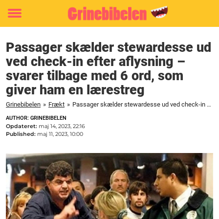
Toggle
menu
Passager skælder stewardesse ud
ved check-in efter aflysning –
svarer tilbage med 6 ord, som
giver ham en lærestreg
Grinebibelen
»
Frækt
»
Passager skælder stewardesse ud ved check-in efter aflysning - svarer tilbage med 6 ord, som giver ham en lærestreg
AUTHOR: GRINEBIBELEN
Opdateret:
maj 14, 2023, 22:16
Published:
maj 11, 2023, 10:00