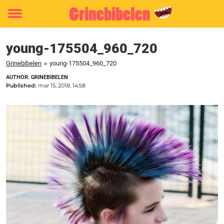
Toggle
menu
young-175504_960_720
Grinebibelen
»
young-175504_960_720
AUTHOR: GRINEBIBELEN
Published:
mar 15, 2018, 14:58