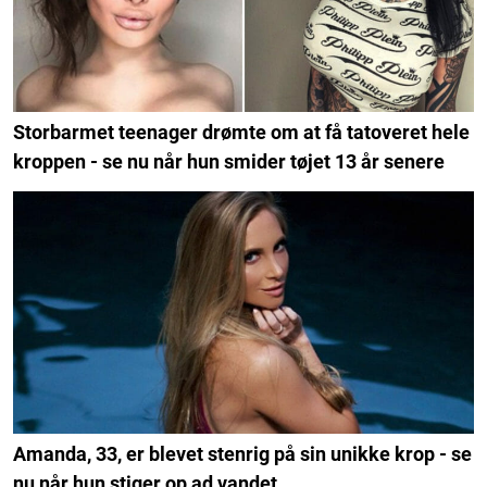
Storbarmet teenager drømte om at få tatoveret hele
kroppen - se nu når hun smider tøjet 13 år senere
Amanda, 33, er blevet stenrig på sin unikke krop - se
nu når hun stiger op ad vandet