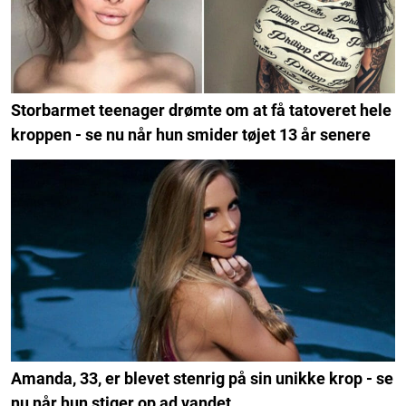
Storbarmet teenager drømte om at få tatoveret hele
kroppen - se nu når hun smider tøjet 13 år senere
Amanda, 33, er blevet stenrig på sin unikke krop - se
nu når hun stiger op ad vandet