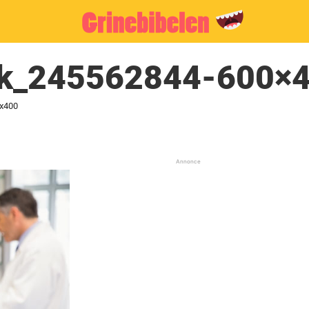
ck_245562844-600×
0x400