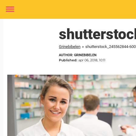
Toggle
menu
shuttersto
Grinebibelen
»
shutterstock_245562844-60
AUTHOR: GRINEBIBELEN
Published:
apr 06, 2018, 10:11