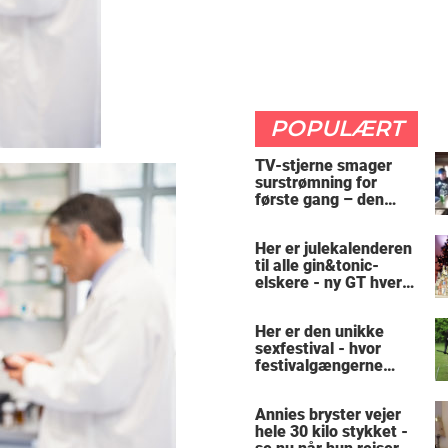
POPULÆRT
TV-stjerne smager
surstrømning for
første gang – den
hysteriske reaktion
får millioner til at
Her er julekalenderen
skrige af grin
til alle gin&tonic-
elskere - ny GT hver
dag
Her er den unikke
sexfestival - hvor
festivalgængerne
leger hest: "Vi er helt
almindelige"
Annies bryster vejer
hele 30 kilo stykket -