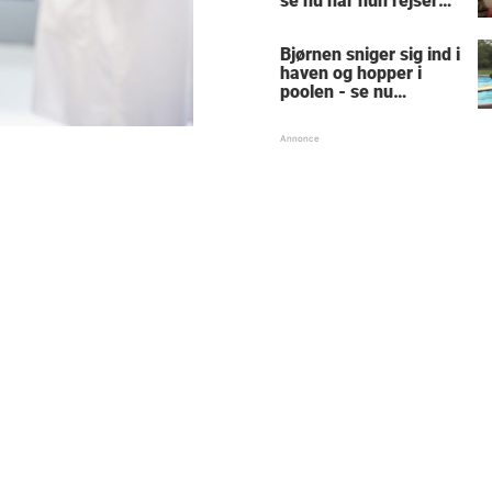
se nu når hun rejser
sig op
Bjørnen sniger sig ind i
haven og hopper i
poolen - se nu
reaktionen, der får
hele nettet til at juble