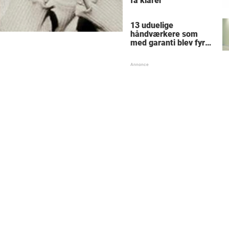
få klarer
13 uduelige
håndværkere som
med garanti blev fyret
samme dag - hvad
tænkte nr. 9 mon på?