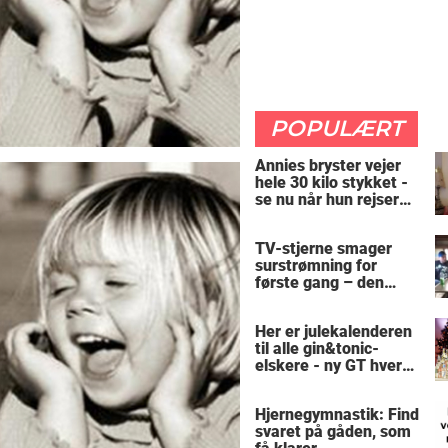
POPULÆRT
Annies bryster vejer
hele 30 kilo stykket -
se nu når hun rejser
sig op
TV-stjerne smager
surstrømning for
første gang – den
hysteriske reaktion
får millioner til at
Her er julekalenderen
skrige af grin
til alle gin&tonic-
elskere - ny GT hver
dag
Hjernegymnastik: Find
svaret på gåden, som