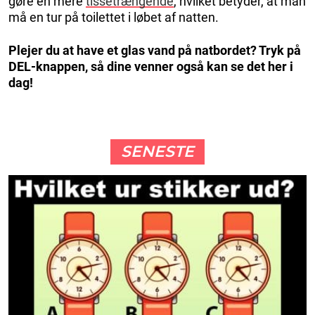
gøre en mere
tissetrængende
, hvilket betyder, at man
må en tur på toilettet i løbet af natten.
Plejer du at have et glas vand på natbordet? Tryk på
DEL-knappen, så dine venner også kan se det her i
dag!
SENESTE