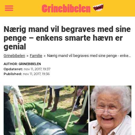
Toggle
menu
Nærig mand vil begraves med sine
penge – enkens smarte hævn er
genial
Grinebibelen
»
Familie
»
Nærig mand vil begraves med sine penge - enkens smarte hævn er genial
AUTHOR: GRINEBIBELEN
Opdateret:
nov 11, 2017, 19:37
Published:
nov 11, 2017, 19:36