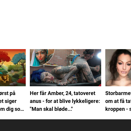
ørst på
Her får Amber, 24, tatoveret
Storbarme
et siger
anus - for at blive lykkeligere:
om at få ta
om dig som
"Man skal bløde..."
kroppen - 
smider tøj