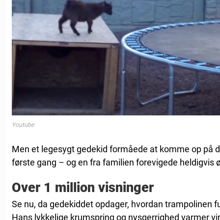
Youtube
Men et legesygt gedekid formåede at komme op på d
første gang – og en fra familien forevigede heldigvis ø
Over 1 million visninger
Se nu, da gedekiddet opdager, hvordan trampolinen fu
Hans lykkelige krumspring og nysgerrighed varmer virke