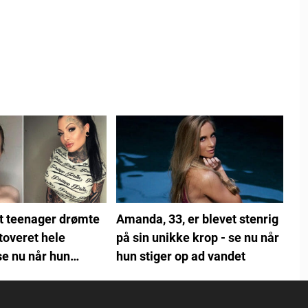
t teenager drømte
Amanda, 33, er blevet stenrig
toveret hele
på sin unikke krop - se nu når
se nu når hun
hun stiger op ad vandet
et 13 år senere