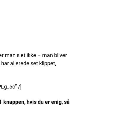
r man slet ikke – man bliver
 har allerede set klippet,
Lg_5o” /]
el-knappen, hvis du er enig, så