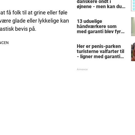
danskere ondt i
øjnene - men kan du
finde alle de skjulte 5-
å folk til at grine eller føle
taller?
være glade eller lykkelige kan
13 uduelige
håndværkere som
astisk bevis på.
med garanti blev fyret
samme dag - hvad
tænkte nr. 9 mon på?
Her er penis-parken
turisterne valfarter til
- ligner med garanti
intet, du har set før