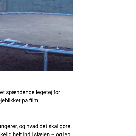
et spændende legetøj for
jeblikket på film.
ngerer, og hvad det skal gøre.
lig helt ind i sjælen – og jeg