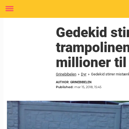
Toggle
menu
Gedekid sti
trampolinen
millioner til
Grinebibelen
»
Dyr
»
Gedekid stirrer mistænke
AUTHOR: GRINEBIBELEN
Published:
mar 15, 2018, 15:45