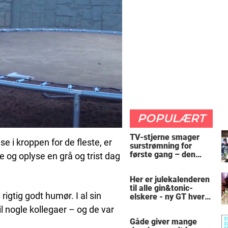
POPULÆRT
TV-stjerne smager
e i kroppen for de fleste, er
surstrømning for
første gang – den
e og oplyse en grå og trist dag
hysteriske reaktion
får millioner til at
Her er julekalenderen
skrige af grin
til alle gin&tonic-
 rigtig godt humør. I al sin
elskere - ny GT hver
dag
til nogle kollegaer – og de var
Gåde giver mange