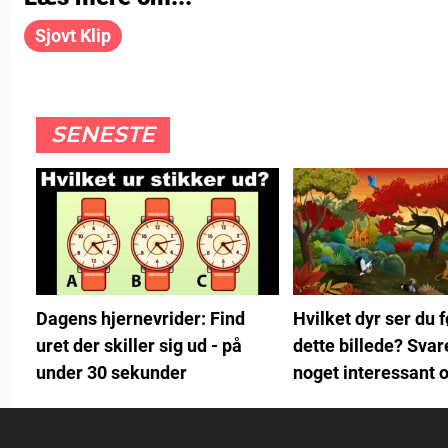
Sjovt Klip
SENESTE
Hvilket dyr ser du f
Dagens hjernevrider: Find
dette billede? Svar
uret der skiller sig ud - på
noget interessant 
under 30 sekunder
person