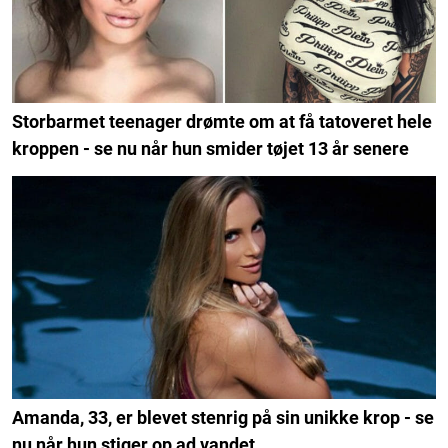
Storbarmet teenager drømte om at få tatoveret hele
kroppen - se nu når hun smider tøjet 13 år senere
Amanda, 33, er blevet stenrig på sin unikke krop - se
nu når hun stiger op ad vandet