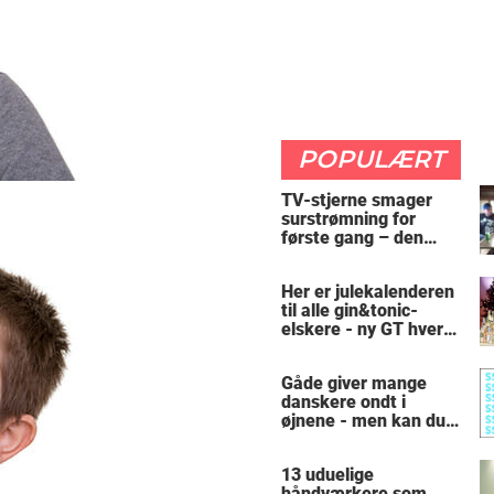
POPULÆRT
TV-stjerne smager
surstrømning for
første gang – den
hysteriske reaktion
får millioner til at
Her er julekalenderen
skrige af grin
til alle gin&tonic-
elskere - ny GT hver
dag
Gåde giver mange
danskere ondt i
øjnene - men kan du
finde alle de skjulte 5-
taller?
13 uduelige
håndværkere som