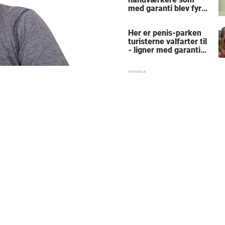
med garanti blev fyret
samme dag - hvad
tænkte nr. 9 mon på?
Her er penis-parken
turisterne valfarter til
- ligner med garanti
intet, du har set før