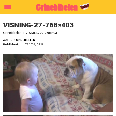
Toggle
menu
VISNING-27-768×403
Grinebibelen
»
VISNING-27-768x403
AUTHOR: GRINEBIBELEN
Published:
jun 27, 2018, 05:21