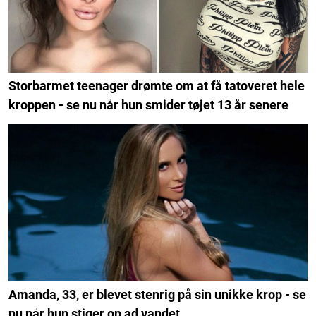
Storbarmet teenager drømte om at få tatoveret hele
kroppen - se nu når hun smider tøjet 13 år senere
Amanda, 33, er blevet stenrig på sin unikke krop - se
nu når hun stiger op ad vandet